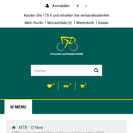
Anmelden
€
Kaufen Sie 170 € und erhalten Sie versandkostenfrei
Mein Konto
Wunschliste (0)
Warenkorb
Kasse
0
0
0
MENU
MTB
O`Neal
MTB Langarmtrikot O`Neal Element Villain N001 2020