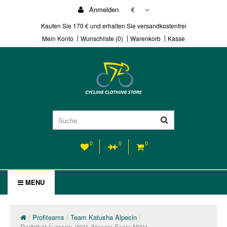
Anmelden
€
Kaufen Sie 170 € und erhalten Sie versandkostenfrei
Mein Konto
Wunschliste (0)
Warenkorb
Kasse
0
0
0
MENU
Profiteams
Team Katusha Alpecin
Radtrikot kurzarm 2021 Alpecin-Fenix N001