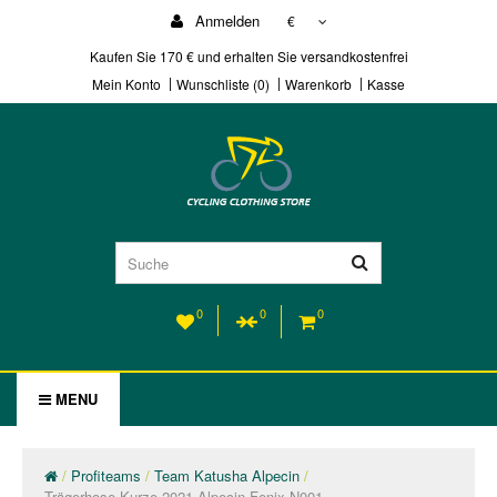
Anmelden
€
Kaufen Sie 170 € und erhalten Sie versandkostenfrei
Mein Konto
Wunschliste (0)
Warenkorb
Kasse
0
0
0
MENU
Profiteams
Team Katusha Alpecin
Trägerhose Kurze 2021 Alpecin-Fenix N001