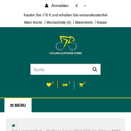
Anmelden
€
Kaufen Sie 170 € und erhalten Sie versandkostenfrei
Mein Konto
Wunschliste (0)
Warenkorb
Kasse
0
0
0
MENU
Set Langarmtrikot + Radhose Lange 2017 CCC Liv Damen N002