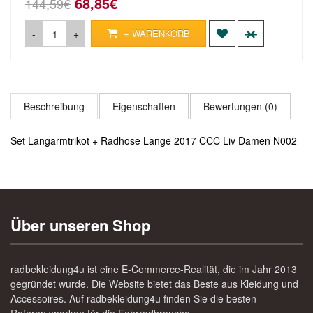
68,85€
144,59€
-
+
+ WARENKORB
Beschreibung
Eigenschaften
Bewertungen (0)
Set Langarmtrikot + Radhose Lange 2017 CCC Liv Damen N002
Über unseren Shop
radbekleidung4u ist eine E-Commerce-Realität, die im Jahr 2013
gegründet wurde. Die Website bietet das Beste aus Kleidung und
Accessoires. Auf radbekleidung4u finden Sie die besten